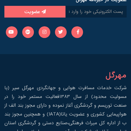
عضویت
مهرگل
شرکت خدمات مسافرت هوایی و جهانگردی مهرگل سیر (با
مسولیت محدود) از سال 1383فعالیت مستمر خود را در
صنعت توریسم و گردشگری آغاز نموده و دارای مجوز بند الف از
هواپیمایی کشوری و عضویت یاتا(IATA) و همچنین مجوز بند
ب از اداره کل میراث فرهنگی،صنایع دستی و گردشگری استان