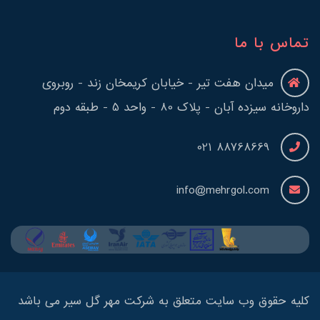
تماس با ما
میدان هفت تیر - خیابان کریمخان زند - روبروی
داروخانه سیزده آبان - پلاک 80 - واحد 5 - طبقه دوم
88768669 021
info@mehrgol.com
کلیه حقوق وب سایت متعلق به شرکت مهر گل سیر می باشد