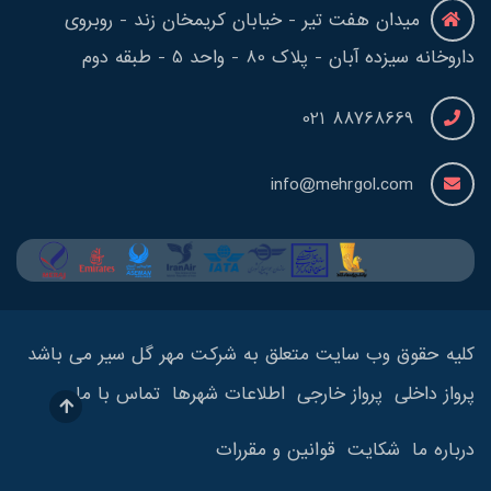
میدان هفت تیر - خیابان کریمخان زند - روبروی
داروخانه سیزده آبان - پلاک 80 - واحد 5 - طبقه دوم
88768669 021
info@mehrgol.com
کلیه حقوق وب سایت متعلق به شرکت مهر گل سیر می باشد
پرواز داخلی
پرواز خارجی
اطلاعات شهرها
تماس با ما
درباره ما
شکایت
قوانین و مقررات