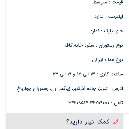
قیمت : متوسط
اینترنت : ندارد
جای پارک : ندارد
نوع رستوران : سفره خانه,کافه
نوع غذا : ایرانی
ساعت کاری : 13 الی 17 و 19 الی 23
آدرس : تبریز، جاده آذرشهر، زیرگذر اول، رستوران چهارباغ
تلفن : 34209000-34209514
کمک نیاز دارید؟