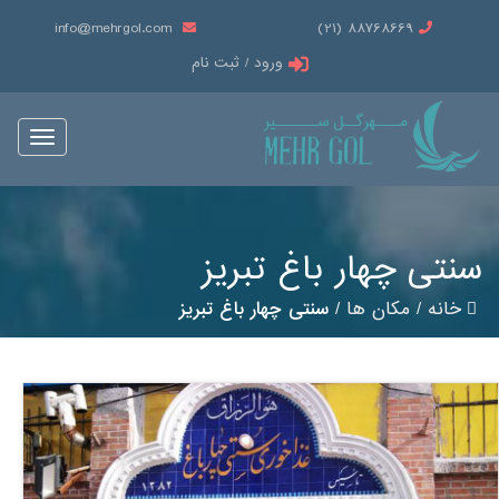
info@mehrgol.com
88768669 (21)
ورود / ثبت نام
Toggle
vigation
سنتی چهار باغ تبریز
خانه
/
مکان ها
/
سنتی چهار باغ تبریز