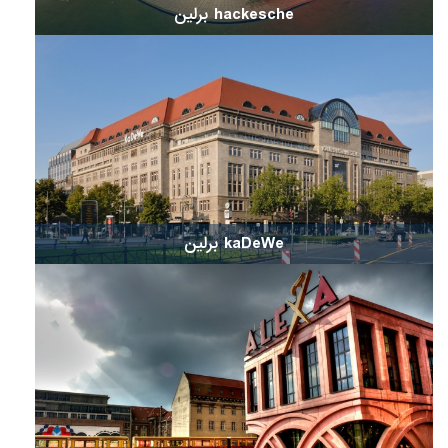
hackesche برلین
kaDeWe برلین