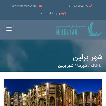
info@mehrgol.com
88768669 (21)
ورود / ثبت نام
oggle
gation
شهر برلین
خانه
/
شهرها
/
شهر برلین