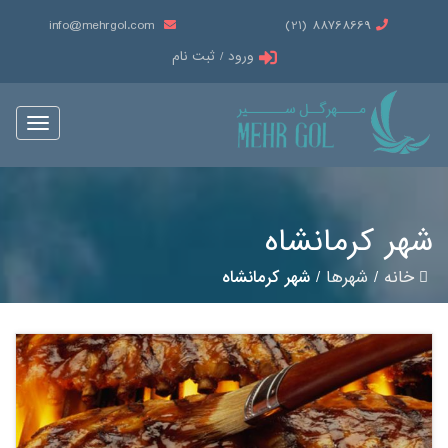
info@mehrgol.com
88768669 (21)
ورود / ثبت نام
oggle
gation
شهر کرمانشاه
خانه
/
شهرها
/
شهر کرمانشاه