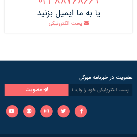
88768669 021
یا به ما ایمیل بزنید
پست الکترونیکی
عضویت در خبرنامه مهرگل
عضویت