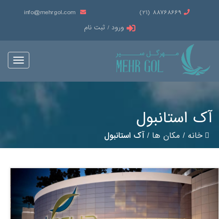
info@mehrgol.com
88768669 (21)
ورود / ثبت نام
Toggle
vigation
آک استانبول
خانه
/
مکان ها
/
آک استانبول