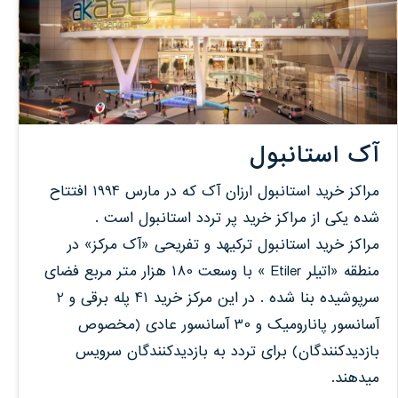
آک استانبول
مراکز خرید استانبول ارزان آک که در مارس 1994 افتتاح
شده یکی از مراکز خرید پر تردد استانبول است .
مراکز خرید استانبول ترکیهد و تفریحی «آک مرکز» در
منطقه «اتیلر Etiler » با وسعت 180 هزار متر مربع فضای
سرپوشیده بنا شده . در این مرکز خرید 41 پله برقی و 2
آسانسور پانارومیک و 30 آسانسور عادی (مخصوص
بازدیدکنندگان) برای تردد به بازدیدکنندگان سرویس
میدهند.