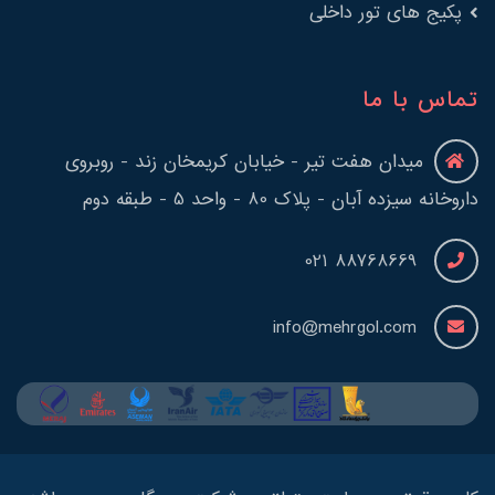
پکیج های تور داخلی
تماس با ما
میدان هفت تیر - خیابان کریمخان زند - روبروی
داروخانه سیزده آبان - پلاک 80 - واحد 5 - طبقه دوم
88768669 021
info@mehrgol.com