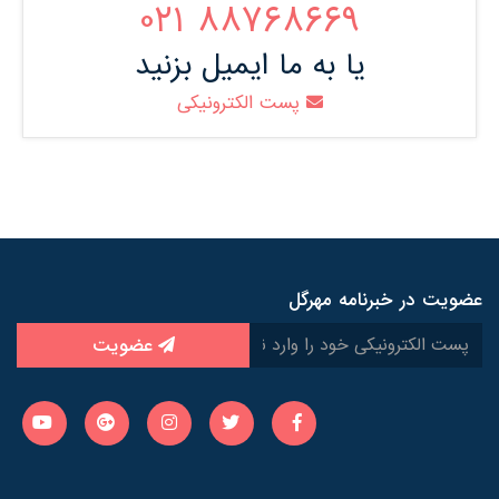
88768669 021
یا به ما ایمیل بزنید
پست الکترونیکی
عضویت در خبرنامه مهرگل
عضویت