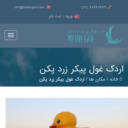
info@mehrgol.com
88768669 (21)
ورود / ثبت نام
Toggle
vigation
اردک غول پیکر زرد پکن
خانه
/
مکان ها
/
اردک غول پیکر زرد پکن