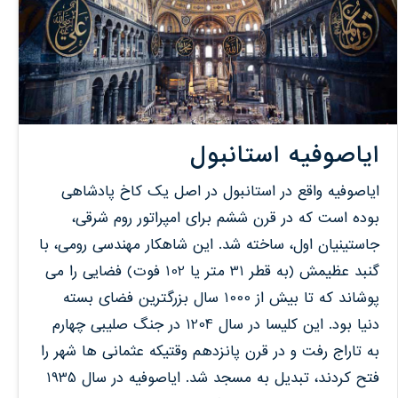
ایاصوفیه استانبول
ایاصوفیه واقع در استانبول در اصل یک کاخ پادشاهی
بوده است که در قرن ششم برای امپراتور روم شرقی،
جاستینیان اول، ساخته شد. این شاهکار مهندسی رومی، با
گنبد عظیمش (به قطر 31 متر یا 102 فوت) فضایی را می
پوشاند که تا بیش از 1000 سال بزرگترین فضای بسته
دنیا بود. این کلیسا در سال 1204 در جنگ صلیبی چهارم
به تاراج رفت و در قرن پانزدهم وقتیکه عثمانی ها شهر را
فتح کردند، تبدیل به مسجد شد. ایاصوفیه در سال 1935