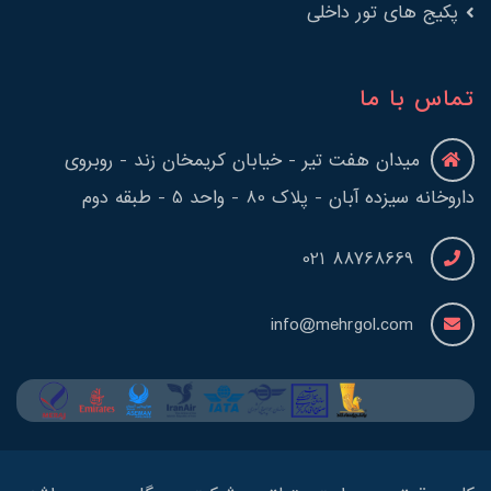
پکیج های تور داخلی
تماس با ما
میدان هفت تیر - خیابان کریمخان زند - روبروی
داروخانه سیزده آبان - پلاک 80 - واحد 5 - طبقه دوم
88768669 021
info@mehrgol.com