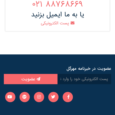
88768669 021
یا به ما ایمیل بزنید
پست الکترونیکی
عضویت در خبرنامه مهرگل
عضویت