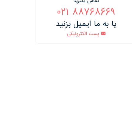
تماس بگیرید
88768669 021
یا به ما ایمیل بزنید
پست الکترونیکی