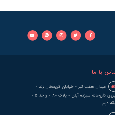
اس با ما
میدان هفت تیر - خیابان کریمخان زند -
روبروی داروخانه سیزده آبان - پلاک 80 - واحد 5 -
قه دوم