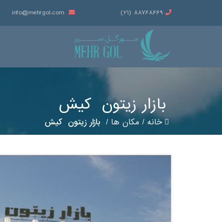
info@mehrgol.com
88768669 (21)
بازار زیتون کیش
خانه
/
مکان ها
/
بازار زیتون کیش