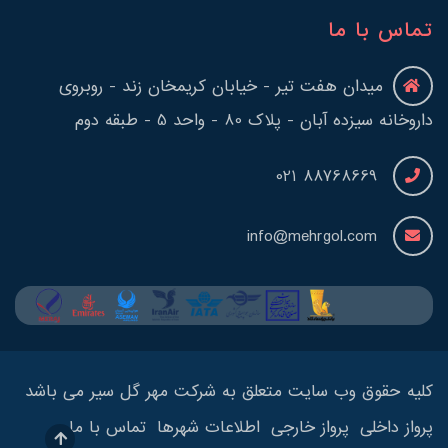
تماس با ما
میدان هفت تیر - خیابان کریمخان زند - روبروی
داروخانه سیزده آبان - پلاک 80 - واحد 5 - طبقه دوم
88768669 021
info@mehrgol.com
کلیه حقوق وب سایت متعلق به شرکت مهر گل سیر می باشد
پرواز داخلی
پرواز خارجی
اطلاعات شهرها
تماس با ما