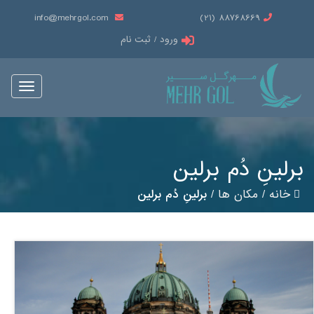
info@mehrgol.com
88768669 (21)
ورود / ثبت نام
Toggle
vigation
برلینِ دُم برلین
خانه
/
مکان ها
/
برلینِ دُم برلین