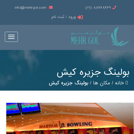
info@mehrgol.com
88768669 (21)
ورود / ثبت نام
Toggle
vigation
بولینگ جزیره کیش
خانه
/
مکان ها
/
بولینگ جزیره کیش