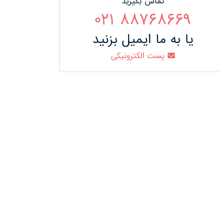
تماس بگیرید
88768669 021
یا به ما ایمیل بزنید
پست الکترونیکی