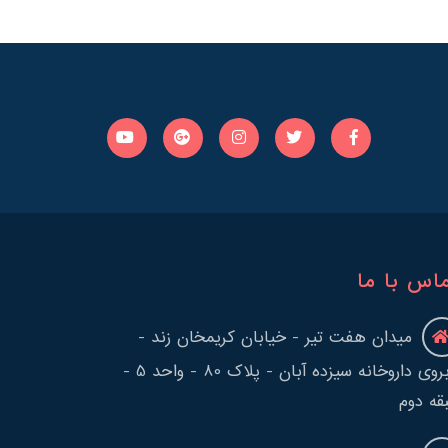
اس با ما
میدان هفت تیر - خیابان کریمخان زند -
روبروی داروخانه سیزده آبان - پلاک 80 - واحد 5 -
قه دوم