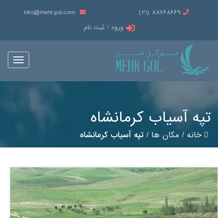
info@mehrgol.com
88768669 (21)
ورود / ثبت نام
Toggle
vigation
تپه آسیاب کرمانشاه
خانه
/
مکان ها
/
تپه آسیاب کرمانشاه