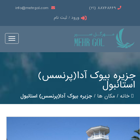
info@mehrgol.com
88768669 (21)
ورود / ثبت نام
Toggle
vigation
جزیره بیوک آدا(پرنسس)
استانبول
خانه
/
مکان ها
/
جزیره بیوک آدا(پرنسس) استانبول