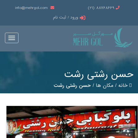
info@mehrgol.com
88768669 (21)
ورود / ثبت نام
Toggle
vigation
حسن رشتی رشت
خانه
/
مکان ها
/
حسن رشتی رشت