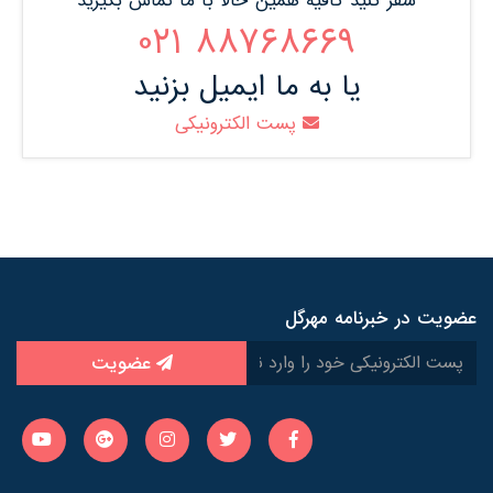
سفر کنید کافیه همین حالا با ما تماس بگیرید
88768669 021
یا به ما ایمیل بزنید
پست الکترونیکی
عضویت در خبرنامه مهرگل
عضویت