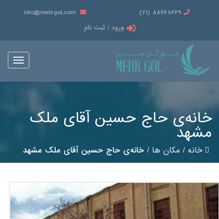
info@mehrgol.com
88768669 (21)
ورود / ثبت نام
Toggle
vigation
خانه‌ی حاج حسین آقای ملک
مشهد
خانه
/
مکان ها
/
خانه‌ی حاج حسین آقای ملک مشهد