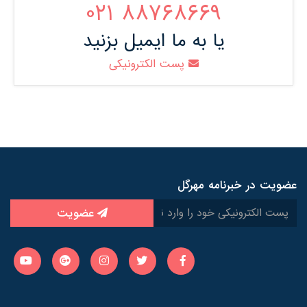
88768669 021
یا به ما ایمیل بزنید
پست الکترونیکی
عضویت در خبرنامه مهرگل
عضویت