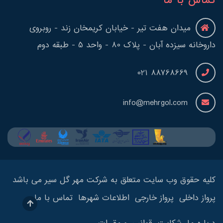
تماس با ما
میدان هفت تیر - خیابان کریمخان زند - روبروی
داروخانه سیزده آبان - پلاک 80 - واحد 5 - طبقه دوم
88768669 021
info@mehrgol.com
کلیه حقوق وب سایت متعلق به شرکت مهر گل سیر می باشد
پرواز داخلی
پرواز خارجی
اطلاعات شهرها
تماس با ما