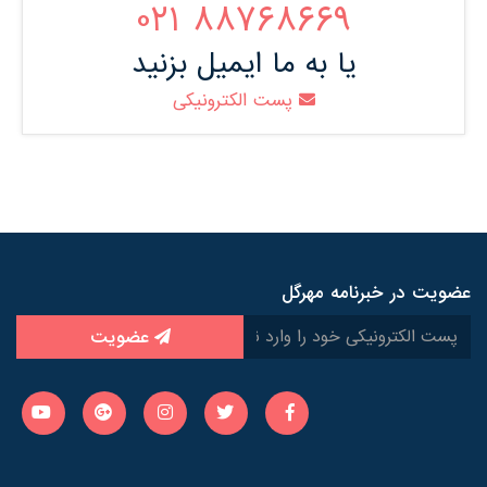
88768669 021
یا به ما ایمیل بزنید
پست الکترونیکی
عضویت در خبرنامه مهرگل
عضویت