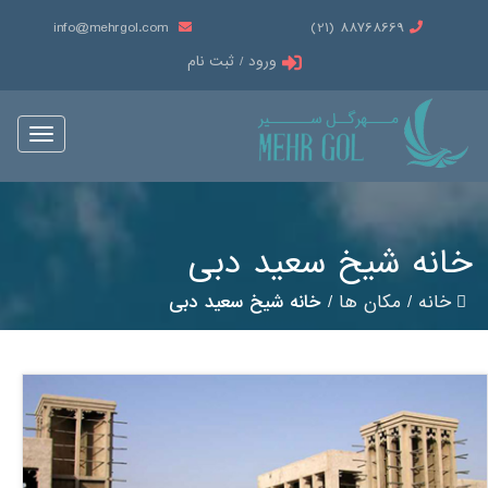
info@mehrgol.com
88768669 (21)
ورود / ثبت نام
Toggle
vigation
خانه شیخ سعید دبی
خانه
/
مکان ها
/
خانه شیخ سعید دبی