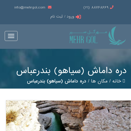
info@mehrgol.com
88768669 (21)
ورود / ثبت نام
Toggle
vigation
دره داماش (سیاهو) بندرعباس
خانه
/
مکان ها
/
دره داماش (سیاهو) بندرعباس