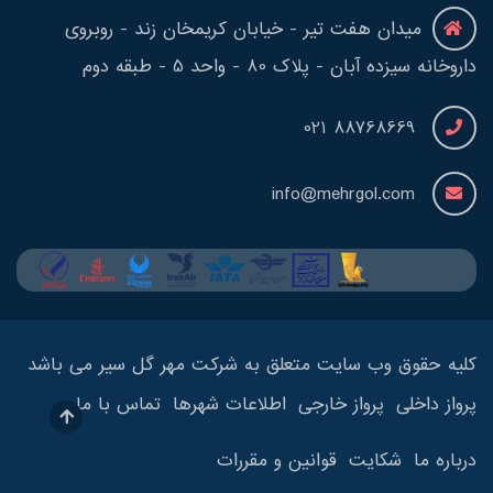
میدان هفت تیر - خیابان کریمخان زند - روبروی
داروخانه سیزده آبان - پلاک 80 - واحد 5 - طبقه دوم
88768669 021
info@mehrgol.com
کلیه حقوق وب سایت متعلق به شرکت مهر گل سیر می باشد
پرواز داخلی
پرواز خارجی
اطلاعات شهرها
تماس با ما
درباره ما
شکایت
قوانین و مقررات