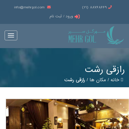
info@mehrgol.com
88768669 (21)
ورود / ثبت نام
Toggle
vigation
رازقی رشت
خانه
/
مکان ها
/
رازقی رشت