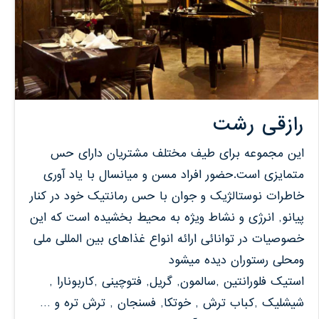
رازقی رشت
این مجموعه برای طیف مختلف مشتریان دارای حس
متمایزی است.حضور افراد مسن و میانسال با یاد آوری
خاطرات نوستالژیک و جوان با حس رمانتیک خود در کنار
پیانو, انرژی و نشاط ویژه به محیط بخشیده است که این
خصوصیات در توانائی ارائه انواع غذاهای بین المللی ملی
ومحلی رستوران دیده میشود
استیک فلورانتین ,سالمون, گریل, فتوچینی ,کاربونارا ,
شیشلیک ,کباب ترش , خوتکا, فسنجان , ترش تره و …