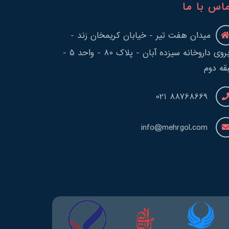
اس با ما
میدان هفت تیر - خیابان کریمخان زند -
روبروی داروخانه سیزده آبان - پلاک 80 - واحد 5 -
قه دوم
88768669 021
info@mehrgol.com