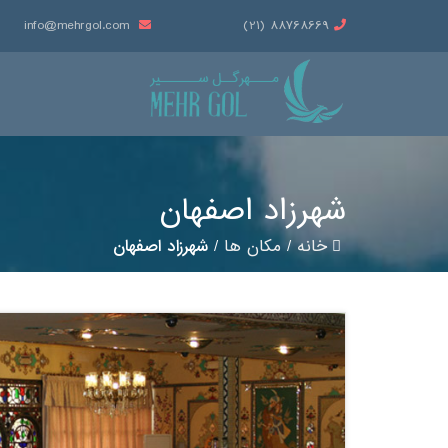
info@mehrgol.com
88768669 (21)
شهرزاد اصفهان
خانه
/
مکان ها
/
شهرزاد اصفهان