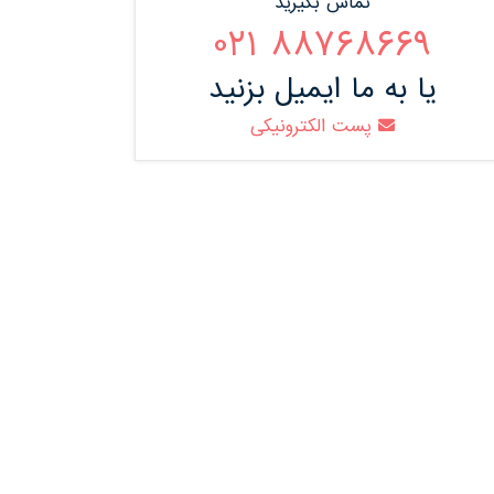
تماس بگیرید
88768669 021
یا به ما ایمیل بزنید
پست الکترونیکی