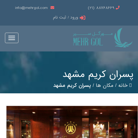
info@mehrgol.com
88768669 (21)
ورود / ثبت نام
Toggle
vigation
پسران کریم مشهد
خانه
/
مکان ها
/
پسران کریم مشهد