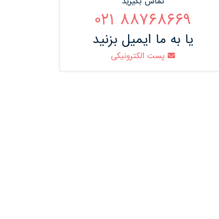
تماس بگیرید
88768669 021
یا به ما ایمیل بزنید
پست الکترونیکی