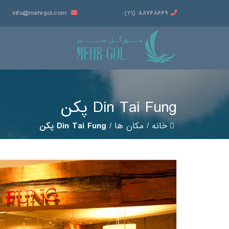
info@mehrgol.com
88768669 (21)
Din Tai Fung پکن
خانه
/
مکان ها
/
Din Tai Fung پکن