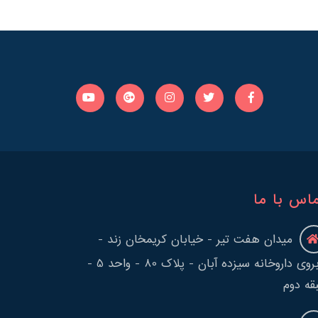
اس با ما
میدان هفت تیر - خیابان کریمخان زند -
روبروی داروخانه سیزده آبان - پلاک 80 - واحد 5 -
قه دوم