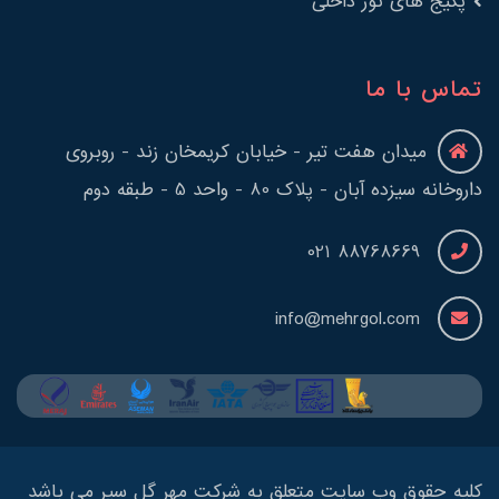
پکیج های تور داخلی
تماس با ما
میدان هفت تیر - خیابان کریمخان زند - روبروی
داروخانه سیزده آبان - پلاک 80 - واحد 5 - طبقه دوم
88768669 021
info@mehrgol.com
کلیه حقوق وب سایت متعلق به شرکت مهر گل سیر می باشد