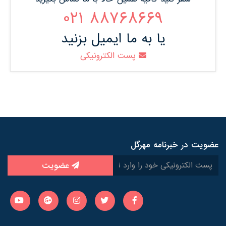
88768669 021
یا به ما ایمیل بزنید
پست الکترونیکی
عضویت در خبرنامه مهرگل
عضویت