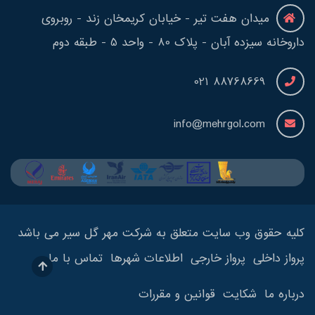
میدان هفت تیر - خیابان کریمخان زند - روبروی
داروخانه سیزده آبان - پلاک 80 - واحد 5 - طبقه دوم
88768669 021
info@mehrgol.com
کلیه حقوق وب سایت متعلق به شرکت مهر گل سیر می باشد
پرواز داخلی
پرواز خارجی
اطلاعات شهرها
تماس با ما
درباره ما
شکایت
قوانین و مقررات