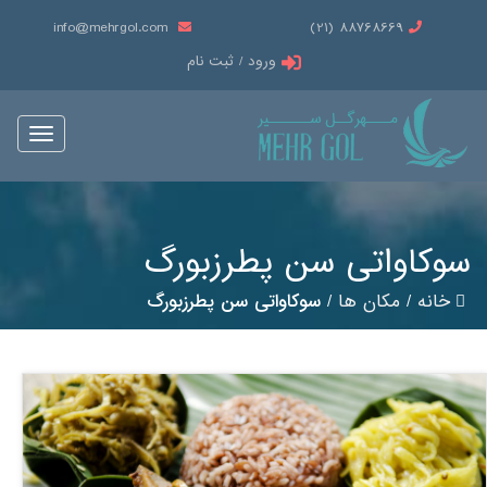
info@mehrgol.com
88768669 (21)
ورود / ثبت نام
Toggle
vigation
سوکاواتی سن پطرزبورگ
خانه
/
مکان ها
/
سوکاواتی سن پطرزبورگ