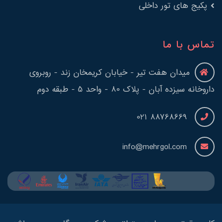
پکیج های تور داخلی
تماس با ما
میدان هفت تیر - خیابان کریمخان زند - روبروی
داروخانه سیزده آبان - پلاک 80 - واحد 5 - طبقه دوم
88768669 021
info@mehrgol.com