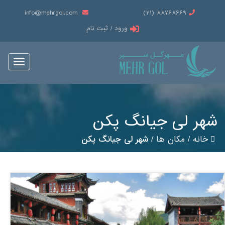
info@mehrgol.com
88768669 (21)
ورود / ثبت نام
Toggle
vigation
شهر لی جیانگ پکن
خانه
/
مکان ها
/
شهر لی جیانگ پکن