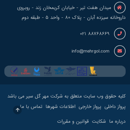
میدان هفت تیر - خیابان کریمخان زند - روبروی
داروخانه سیزده آبان - پلاک 80 - واحد 5 - طبقه دوم
88768669 021
info@mehrgol.com
کلیه حقوق وب سایت متعلق به شرکت مهر گل سیر می باشد
پرواز داخلی
پرواز خارجی
اطلاعات شهرها
تماس با ما
درباره ما
شکایت
قوانین و مقررات