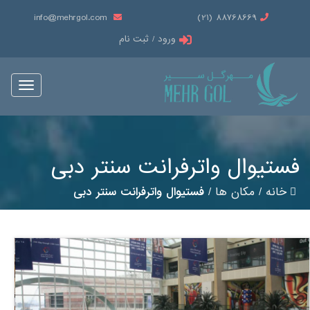
info@mehrgol.com
88768669 (21)
ورود / ثبت نام
Toggle
vigation
فستیوال واتر‌فرانت سنتر‌ دبی
خانه
/
مکان ها
/
فستیوال واتر‌فرانت سنتر‌ دبی