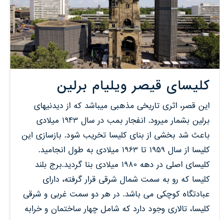
کلیسای قیصر ویلیام برلین
این قصر، اثری تاریخی مذهبی میباشد که از دیدنیهای
برلین بشمار میرود. انفجار بمب در سال 1943 میلادی
باعث شد بخشی از بنای کلیسا تخریب شود. بازسازی این
کلیسا از سال 1959 تا 1963 میلادی به طول انجامید.
کلیسای اصلی در دهه 1980 میلادی بنا گردید.برج بلند
کلیسا که رو به سمت شمال شرقی قرار گرفته، دارای
عبادتگاه کوچکی می باشد. در هر دو سمت غربی و شرقی
کلیسا، تالاری وجود دارد که شامل چهار ساختمان و خرابه