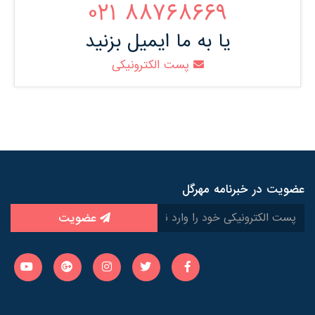
88768669 021
یا به ما ایمیل بزنید
پست الکترونیکی
عضویت در خبرنامه مهرگل
عضویت