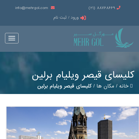
info@mehrgol.com
88768669 (21)
ورود / ثبت نام
Toggle
vigation
کلیسای قیصر ویلیام برلین
خانه
/
مکان ها
/
کلیسای قیصر ویلیام برلین