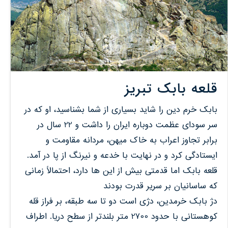
قلعه بابک تبریز
بابک خرم دین را شاید بسیاری از شما بشناسید، او که در
سر سودای عظمت دوباره ایران را داشت و 22 سال در
برابر تجاوز اعراب به خاک میهن، مردانه مقاومت و
ایستادگی کرد و در نهایت با خدعه و نیرنگ از پا در آمد.
قلعه بابک اما قدمتی بیش از این ها دارد، احتمالاً زمانی
که ساسانیان بر سریر قدرت بودند
دژ بابک خرمدین، دژی است دو تا سه طبقه، بر فراز قله
کوهستانی با حدود 2700 متر بلندتر از سطح دریا. اطراف