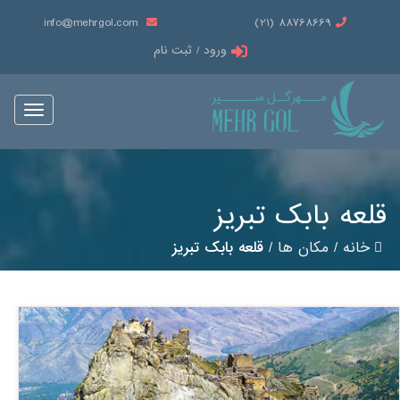
info@mehrgol.com
88768669 (21)
ورود / ثبت نام
Toggle
vigation
قلعه بابک تبریز
خانه
/
مکان ها
/
قلعه بابک تبریز