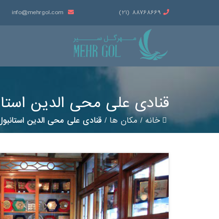
info@mehrgol.com
88768669 (21)
قنادی علی محی الدین استان
خانه
/
مکان ها
/
قنادی علی محی الدین استانبول