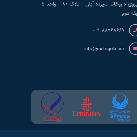
روبروی داروخانه سیزده آبان - پلاک 80 - واحد 5 -
قه دوم
88768669 021
info@mehrgol.com