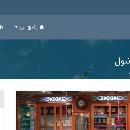
پکیج تور
بول