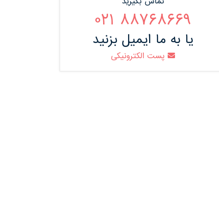
تماس بگیرید
88768669 021
یا به ما ایمیل بزنید
پست الکترونیکی