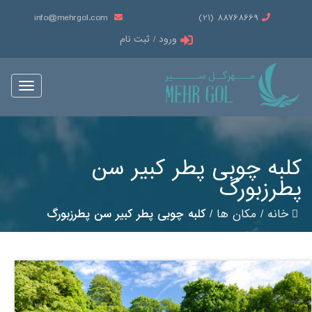
info@mehrgol.com
88768669 (21)
ورود / ثبت نام
Toggle
vigation
کلبه چوبی پطر کبیر سن
پطرزبورگ
خانه
/
مکان ها
/
کلبه چوبی پطر کبیر سن پطرزبورگ