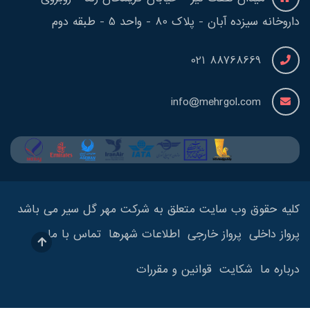
داروخانه سیزده آبان - پلاک 80 - واحد 5 - طبقه دوم
88768669 021
info@mehrgol.com
کلیه حقوق وب سایت متعلق به شرکت مهر گل سیر می باشد
پرواز داخلی
پرواز خارجی
اطلاعات شهرها
تماس با ما
درباره ما
شکایت
قوانین و مقررات