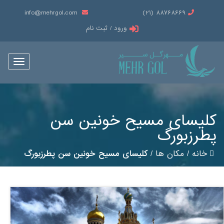
info@mehrgol.com
88768669 (21)
ورود / ثبت نام
Toggle
vigation
کلیسای مسیح خونین سن
پطرزبورگ
خانه
/
مکان ها
/
کلیسای مسیح خونین سن پطرزبورگ