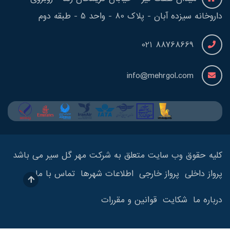
داروخانه سیزده آبان - پلاک 80 - واحد 5 - طبقه دوم
88768669 021
info@mehrgol.com
کلیه حقوق وب سایت متعلق به شرکت مهر گل سیر می باشد
پرواز داخلی
پرواز خارجی
اطلاعات شهرها
تماس با ما
درباره ما
شکایت
قوانین و مقررات