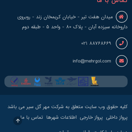
تماس با ما
میدان هفت تیر - خیابان کریمخان زند - روبروی
داروخانه سیزده آبان - پلاک 80 - واحد 5 - طبقه دوم
88768669 021
info@mehrgol.com
کلیه حقوق وب سایت متعلق به شرکت مهر گل سیر می باشد
پرواز داخلی
پرواز خارجی
اطلاعات شهرها
تماس با ما