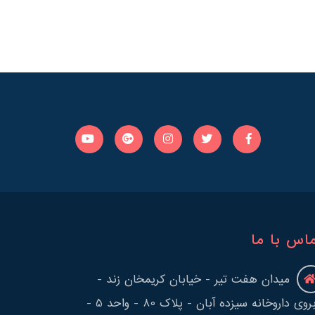
اس با ما
میدان هفت تیر - خیابان کریمخان زند -
روبروی داروخانه سیزده آبان - پلاک 80 - واحد 5 -