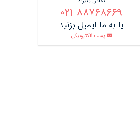
تماس بگیرید
88768669 021
یا به ما ایمیل بزنید
پست الکترونیکی