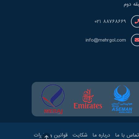
قه دوم
88768669 021
info@mehrgol.com
تماس با ما
درباره ما
شکایت
قوانین و مقررات