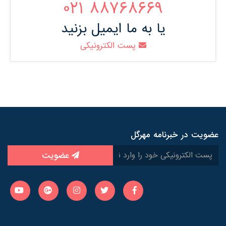
88768669 021
یا به ما ایمیل بزنید
پست الکترونیکی
عضویت در خبرنامه مهرگل
عضویت