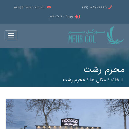
info@mehrgol.com
88768669 (21)
ورود / ثبت نام
Toggle
vigation
محرم رشت
خانه
/
مکان ها
/
محرم رشت