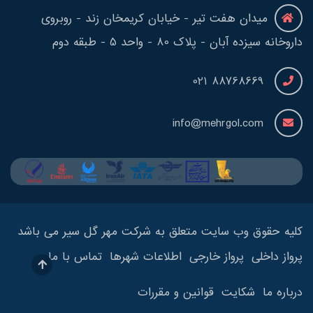
میدان هفت تیر - خیابان کریمخان زند - روبروی
داروخانه سیزده آبان - پلاک 80 - واحد 5 - طبقه دوم
88768669 021
info@mehrgol.com
کلیه حقوق وب سایت متعلق به شرکت مهر گل سیر می باشد
پرواز داخلی
پرواز خارجی
اطلاعات شهرها
تماس با ما
درباره ما
شکایت
قوانین و مقررات