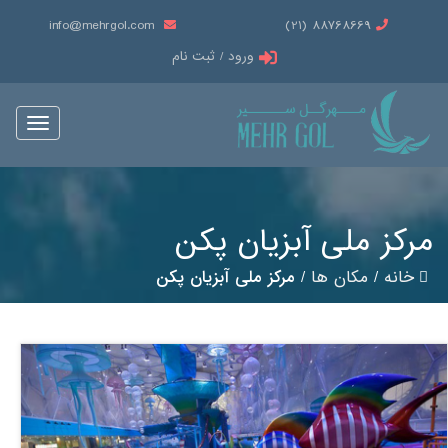
info@mehrgol.com
88768669 (21)
ورود / ثبت نام
Toggle
vigation
مرکز ملی آبزیان پکن
خانه
/
مکان ها
/
مرکز ملی آبزیان پکن