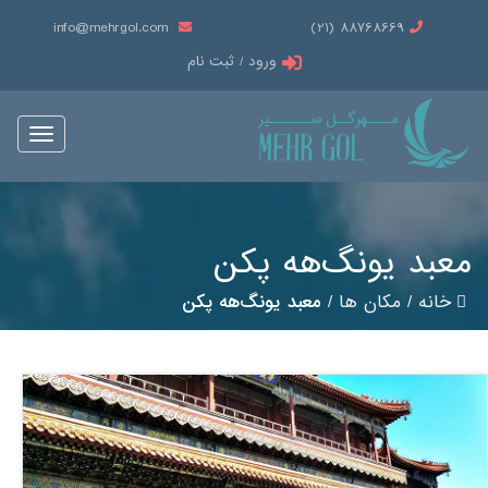
info@mehrgol.com
88768669 (21)
ورود / ثبت نام
Toggle
vigation
معبد یونگ‌هه پکن
خانه
/
مکان ها
/
معبد یونگ‌هه پکن