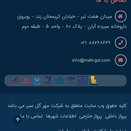
تماس با ما
میدان هفت تیر - خیابان کریمخان زند - روبروی
داروخانه سیزده آبان - پلاک 80 - واحد 5 - طبقه دوم
88768669 021
info@mehrgol.com
کلیه حقوق وب سایت متعلق به شرکت مهر گل سیر می باشد
پرواز داخلی
پرواز خارجی
اطلاعات شهرها
تماس با ما