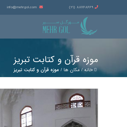
info@mehrgol.com
88768669 (21)
موزه قرآن و کتابت تبریز
خانه
/
مکان ها
/
موزه قرآن و کتابت تبریز