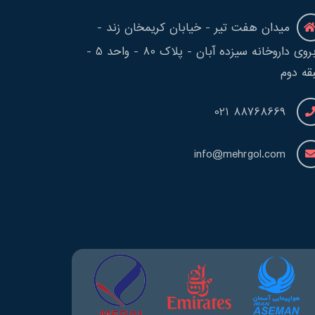
میدان هفت تیر - خیابان کریمخان زند -
روبروی داروخانه سیزده آبان - پلاک 80 - واحد 5 -
قه دوم
88768669 021
info@mehrgol.com