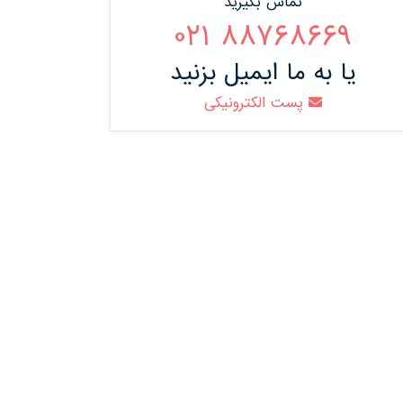
تماس بگیرید
88768669 021
یا به ما ایمیل بزنید
پست الکترونیکی