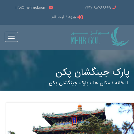
info@mehrgol.com
88768669 (21)
ورود / ثبت نام
Toggle
vigation
پارک جینگشان پکن
خانه
/
مکان ها
/
پارک جینگشان پکن