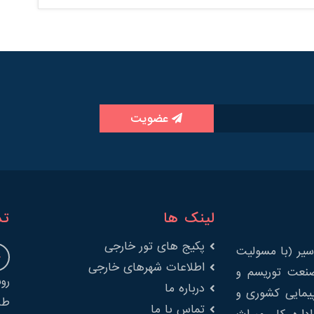
عضویت
لینک ها
تم
پکیج های تور خارجی
یر (با مسولیت
اطلاعات شهرهای خارجی
را در صنعت توریسم و
درباره ما
پیمایی کشوری و
طب
تماس با ما