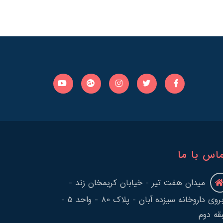
اس با ما
میدان هفت تیر - خیابان کریمخان زند -
روبروی داروخانه سیزده آبان - پلاک 80 - واحد 5 -
قه دوم