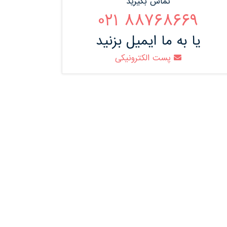
تماس بگیرید
88768669 021
یا به ما ایمیل بزنید
پست الکترونیکی