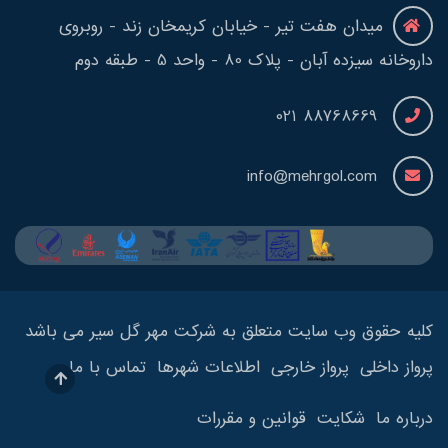
میدان هفت تیر - خیابان کریمخان زند - روبروی
داروخانه سیزده آبان - پلاک 80 - واحد 5 - طبقه دوم
88768669 021
info@mehrgol.com
کلیه حقوق وب سایت متعلق به شرکت مهر گل سیر می باشد
پرواز داخلی
پرواز خارجی
اطلاعات شهرها
تماس با ما
درباره ما
شکایت
قوانین و مقررات