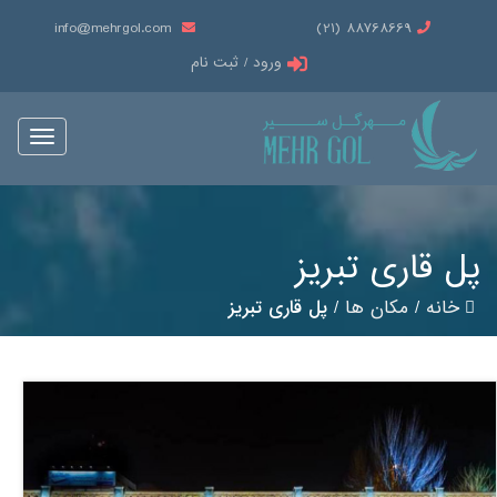
info@mehrgol.com
88768669 (21)
ورود / ثبت نام
Toggle
vigation
پل قاری تبریز
خانه
/
مکان ها
/
پل قاری تبریز